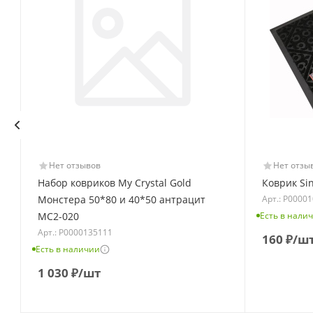
Нет отзывов
Нет отзы
Набор ковриков My Crystal Gold
Коврик Si
Арт.: Р0000
Монстера 50*80 и 40*50 антрацит
Есть в нали
МС2-020
Арт.: Р0000135111
160
₽
/ш
Есть в наличии
1 030
₽
/шт