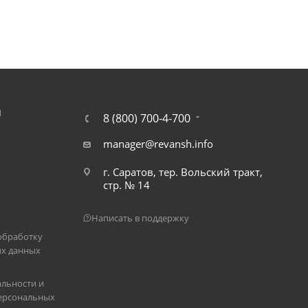
Я
8 (800) 700-4-700
manager@revansh.info
г. Саратов, тер. Вольский тракт,
стр. № 14
Написать в поддержку
обработку
х данных
льности и
ерсональных