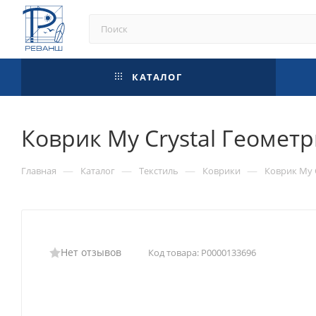
КАТАЛОГ
Коврик My Crystal Геомет
—
—
—
—
Главная
Каталог
Текстиль
Коврики
Коврик My 
Нет отзывов
Код товара:
Р0000133696