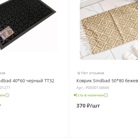
вов
Нет отзывов
ndbad 40*60 черный TT32
Коврик Sindbad 50*80 беже
101271
Арт.: Р0000134666
чии
Есть в наличии
т
370
₽
/шт