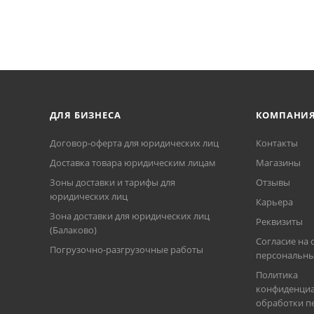
ДЛЯ БИЗНЕСА
КОМПАНИ
Договор-оферта для юридических лиц
Контакты
Доставка товара юридическим лицам
Магазины
Зоны доставки и тарифы для
Отзывы
юридических лиц
Карьера
Зона доставки для юридических лиц
Реквизиты
(Балаково)
Согласие на 
Погрузочно-разгрузочные работы
персональны
Политика
конфиденциа
обработки п