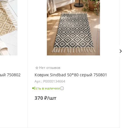
Нет отзывов
вый 750802
Коврик Sindbad 50*80 серый 750801
Арт.: Р0000134664
Есть в наличии
Е
370
₽
/шт