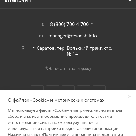
КОМПАНИЯ
8 (800) 700-4-700
manager@revansh.info
г. Саратов, тер. Вольский тракт, стр.
№ 14
Написать в поддержку
О файлах «Cookie» и метрических системах
Мы используем файлы «Cookie» и метрические системы для
2026 © ООО "Реванш"
сбора и анализа информации о производительности и
использовании сайта, а также для улучшения и
индивидуальной настройки предоставления информации.
Нажимая кнопку «Принимаю» или продолжая пользоваться