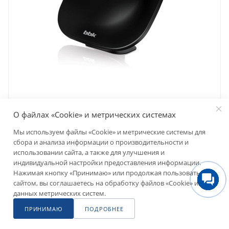
Антенна BBK DA25 черный
О файлах «Cookie» и метрических системах
Нет отзывов
Мы используем файлы «Cookie» и метрические системы для
сбора и анализа информации о производительности и
Есть в наличии
Код товара: Р0000121907
использовании сайта, а также для улучшения и
индивидуальной настройки предоставления информации.
1 300
₽
Нажимая кнопку «Принимаю» или продолжая пользоваться
+65
сайтом, вы соглашаетесь на обработку файлов «Cookie» и
данных метрических систем.
ПРИНИМАЮ
ПОДРОБНЕЕ
Главная
Сравнение
Каталог
Акции
Магазины