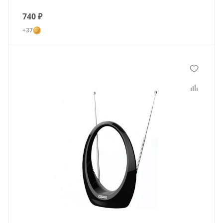
740
₽
+37