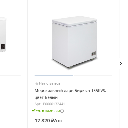
Нет отзывов
Морозильный ларь Бирюса 155KVS,
цвет Белый
Арт.: Р0000132441
Есть в наличии
Е
17 820
₽
/шт