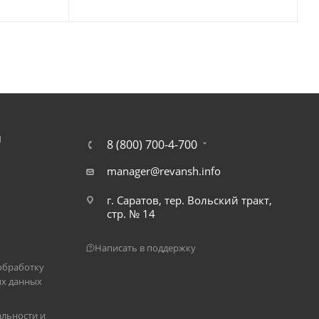
Я
8 (800) 700-4-700
manager@revansh.info
г. Саратов, тер. Вольский тракт,
стр. № 14
Написать в поддержку
обработку
х данных
льности и