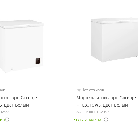
вов
Нет отзывов
ый ларь Gorenje
Морозильный ларь Gorenje
, цвет Белый
FHC3016W5, цвет Белый
132999
Арт.: Р0000132997
чии
Есть в наличии