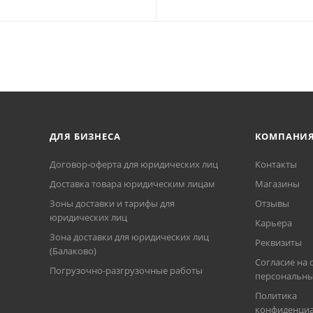
ДЛЯ БИЗНЕСА
КОМПАНИ
Договор-оферта для юридических лиц
Контакты
Доставка товара юридическим лицам
Магазины
Зоны доставки и тарифы для
Отзывы
юридических лиц
Карьера
Зона доставки для юридических лиц
Реквизиты
(Балаково)
Согласие на 
Погрузочно-разгрузочные работы
персональны
Политика
конфиденциа