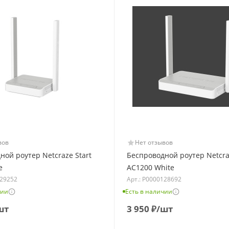
вов
Нет отзывов
ной роутер Netcraze Start
Беспроводной роутер Netcra
e
AC1200 White
129252
Арт.: Р0000128692
чии
Есть в наличии
шт
3 950
₽
/шт