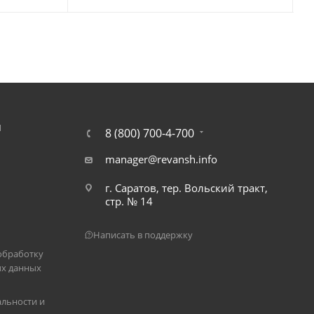
Я
8 (800) 700-4-700
manager@revansh.info
г. Саратов, тер. Вольский тракт,
стр. № 14
Написать в поддержку
обработку
х данных
льности и