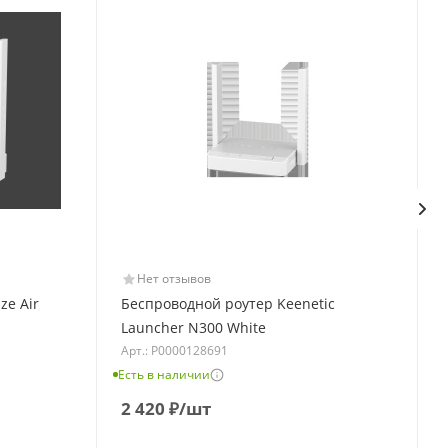
Нет отзывов
ze Air
Беспроводной роутер Keenetic
Launcher N300 White
Арт.: Р0000128691
Есть в наличии
Е
2 420
₽
/шт