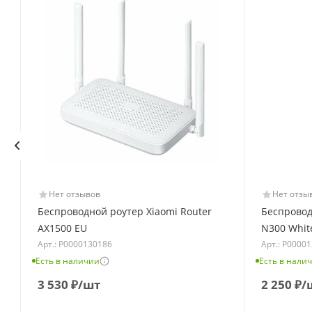
Нет отзывов
Нет отзы
Беспроводной роутер Xiaomi Router
Беспровод
AX1500 EU
N300 Whit
Арт.: Р0000130186
Арт.: Р0000
Есть в наличии
Есть в нали
3 530
₽
/шт
2 250
₽
/