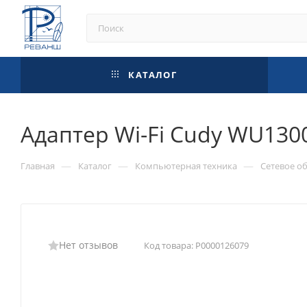
КАТАЛОГ
Адаптер Wi-Fi Cudy WU130
—
—
—
Главная
Каталог
Компьютерная техника
Сетевое о
Нет отзывов
Код товара:
Р0000126079