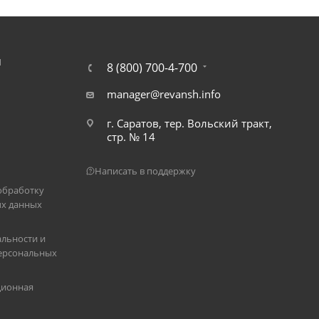
Я
8 (800) 700-4-700
manager@revansh.info
г. Саратов, тер. Вольский тракт,
стр. № 14
Написать в поддержку
обработку
х данных
льности и
ерсональных
ционная