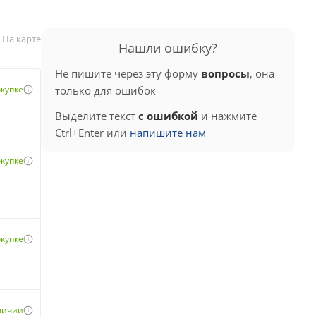
На карте
Нашли ошибку?
Не пишите через эту форму
вопросы
, она
окупке
только для ошибок
Выделите текст
с ошибкой
и нажмите
Ctrl+Enter или
напишите нам
окупке
окупке
аличии