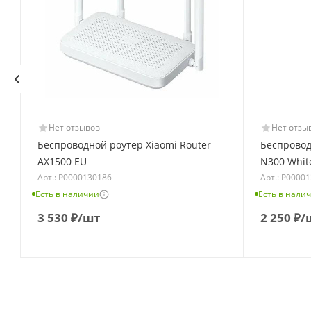
Нет отзывов
Нет отзы
Беспроводной роутер Xiaomi Router
Беспровод
AX1500 EU
N300 Whit
Арт.: Р0000130186
Арт.: Р0000
Есть в наличии
Есть в нали
3 530
₽
/шт
2 250
₽
/