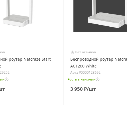
вов
Нет отзывов
ной роутер Netcraze Start
Беспроводной роутер Netcra
e
AC1200 White
129252
Арт.: Р0000128692
чии
Есть в наличии
шт
3 950
₽
/шт