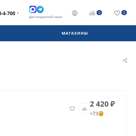
0-4-700
0
0
Дистанционный заказ
МАГАЗИНЫ
2 420
₽
+73