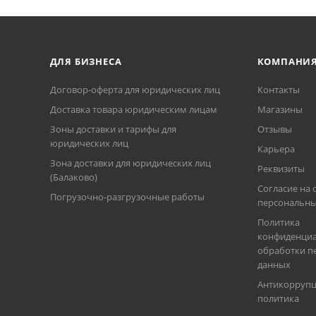
ДЛЯ БИЗНЕСА
КОМПАНИ
Договор-оферта для юридических лиц
Контакты
Доставка товара юридическим лицам
Магазины
Зоны доставки и тарифы для
Отзывы
юридических лиц
Карьера
Зона доставки для юридических лиц
Реквизиты
(Балаково)
Согласие на 
Погрузочно-разгрузочные работы
персональны
Политика
конфиденциа
обработки п
данных
Антикорруп
политика