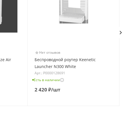
Нет отзывов
ze Air
Беспроводной роутер Keenetic
Launcher N300 White
Арт.: Р0000128691
Есть в наличии
Е
2 420
₽
/шт