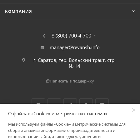
КОМПАНИЯ
8 (800) 700-4-700
manager@revansh.info
г. Саратов, тер. Вольский тракт, стр.
№ 14
Написать в поддержку
О файлах «Cookie» и метрических системах
Мы используем файлы «Cookie» и метрические системы для
2026 © ООО "Реванш"
сбора и анализа информации о производительности и
использовании сайта, а также для улучшения и