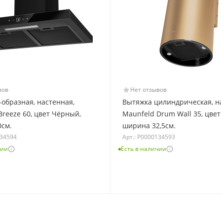
вов
Нет отзывов
-образная, настенная,
Вытяжка цилиндрическая, н
Breeze 60, цвет Чёрный,
Maunfeld Drum Wall 35, цвет
см.
ширина 32,5см.
134594
Арт.: Р0000134593
чии
Есть в наличии