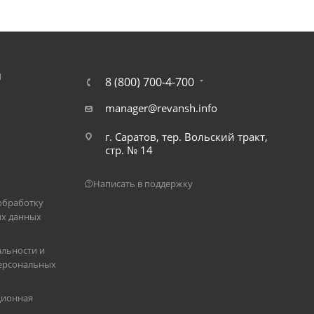
Я
8 (800) 700-4-700
manager@revansh.info
г. Саратов, тер. Вольский тракт,
стр. № 14
Написать в поддержку
обработку
х данных
льности и
ерсональных
ционная