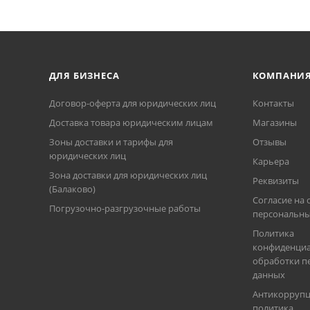
ДЛЯ БИЗНЕСА
КОМПАНИ
Договор-оферта для юридических лиц
Контакты
Доставка товара юридическим лицам
Магазины
Зоны доставки и тарифы для
Отзывы
юридических лиц
Карьера
Зона доставки для юридических лиц
Реквизиты
(Балаково)
Согласие на 
Погрузочно-разгрузочные работы
персональны
Политика
конфиденциа
обработки п
данных
Антикорруп
политика