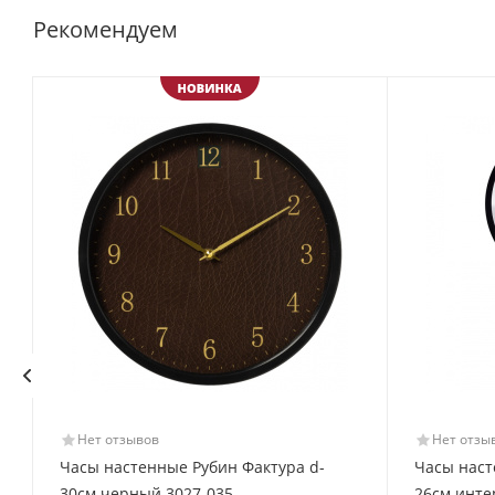
Рекомендуем
Нет отзывов
Нет отзы
Часы настенные Рубин Фактура d-
Часы наст
30см черный 3027-035
26см инте