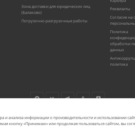
Карьера
Зона доставки для юридических лиц
Реквизиты
(Балаково)
Согласие на 
Погрузочно-разгрузочные работы
персональны
Политика
конфиденциа
обработки п
данных
Антикорруп
политика
ра и анализа информации о производительности и использовании сайта
мая кнопку «Принимаю» или продолжая пользоваться сайтом, вы согл