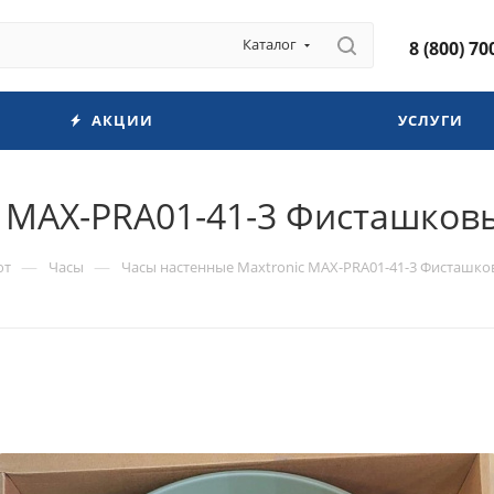
Каталог
8 (800) 70
АКЦИИ
УСЛУГИ
c MAX-PRA01-41-3 Фисташков
—
—
ют
Часы
Часы настенные Maxtronic MAX-PRA01-41-3 Фисташк