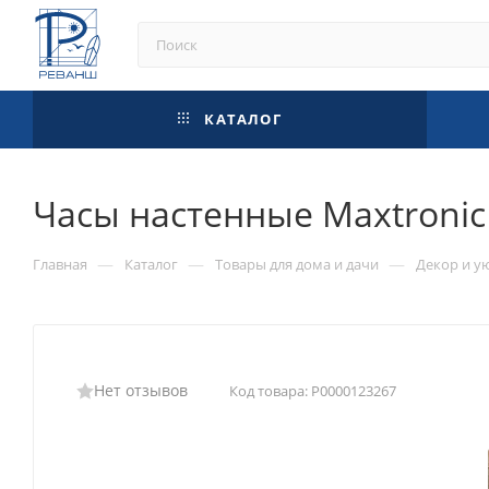
КАТАЛОГ
Часы настенные Maxtroni
—
—
—
Главная
Каталог
Товары для дома и дачи
Декор и у
Нет отзывов
Код товара:
Р0000123267