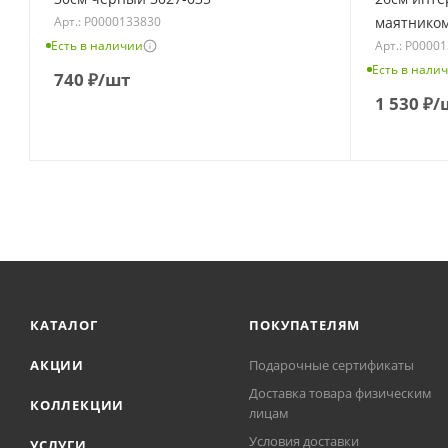
Арт.: Р0000133830
маятником
Есть в наличии
Арт.: Р0000
Есть в нали
740
₽
/шт
1 530
₽
/
КАТАЛОГ
ПОКУПАТЕЛЯМ
АКЦИИ
Подарочные сертификаты
Доставка товара физическим
КОЛЛЕКЦИИ
лицам
Условия доставки
УСЛУГИ