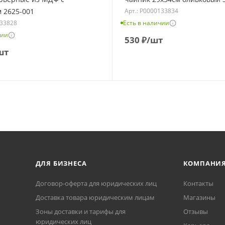
Арт.: Р0000133834
 2625-001
133828
Есть в наличии
чии
530
₽
/шт
шт
ДЛЯ БИЗНЕСА
КОМПАНИ
Договор-оферта для юридических лиц
Контакты
Доставка товара юридическим лицам
Магазины
Зоны доставки и тарифы для
Отзывы
юридических лиц