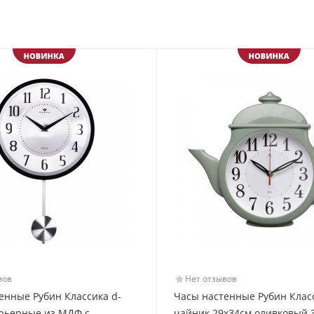
вов
Нет отзывов
енные Рубин Классика d-
Часы настенные Рубин Клас
рьерные из МДФ с
чайник 29х34см оливковый 