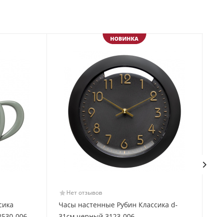
Нет отзывов
сика
Часы настенные Рубин Классика d-
3530-006
31см черный 3123-006