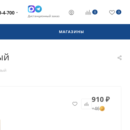
0-4-700
0
0
Дистанционный заказ
МАГАЗИНЫ
ый
овый
910
₽
+46