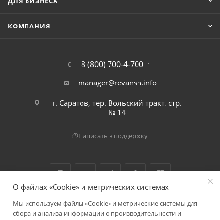
ДЛЯ БИЗНЕСА
КОМПАНИЯ
8 (800) 700-4-700
manager@revansh.info
г. Саратов, тер. Вольский тракт, стр.
№ 14
Написать в поддержку
О файлах «Cookie» и метрических системах
Мы используем файлы «Cookie» и метрические системы для
2026 © ООО "Реванш"
сбора и анализа информации о производительности и