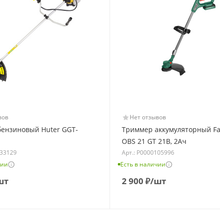
вов
Нет отзывов
ензиновый Huter GGT-
Триммер аккумуляторный Fa
OBS 21 GT 21В, 2Ач
133129
Арт.: Р0000105996
чии
Есть в наличии
шт
2 900
₽
/шт