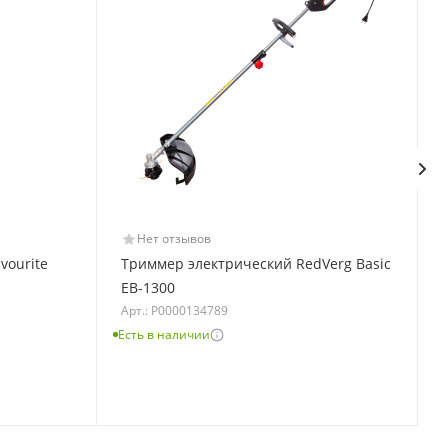
Нет отзывов
vourite
Триммер электрический RedVerg Basic
EB-1300
Арт.: Р0000134789
Есть в наличии
Е