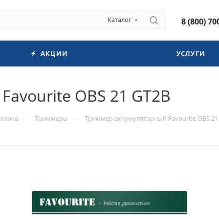
Каталог
8 (800) 70
АКЦИИ
УСЛУГИ
Favourite OBS 21 GT2B
—
—
ехника
Триммеры
Триммер аккумуляторный Favourite OBS 21