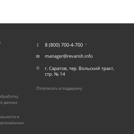
Я
8 (800) 700-4-700
manager@revansh.info
г. Саратов, тер. Вольский тракт,
стр. № 14
Написать в поддержку
обработку
х данных
льности и
ерсональных