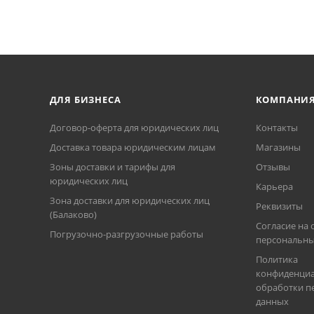
ДЛЯ БИЗНЕСА
КОМПАНИ
Договор-оферта для юридических лиц
Контакты
Доставка товара юридическим лицам
Магазины
Зоны доставки и тарифы для
Отзывы
юридических лиц
Карьера
Зона доставки для юридических лиц
Реквизиты
(Балаково)
Согласие на 
Погрузочно-разгрузочные работы
персональны
Политика
конфиденциа
обработки п
данных