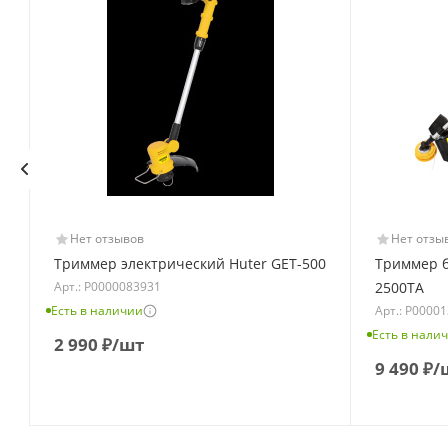
Нет отзывов
Нет отзы
Триммер электрический Huter GET-500
Триммер б
Арт.: Р0000083931
2500ТA
Есть в наличии
Арт.: Р0000
Есть в нали
2 990
₽
/шт
9 490
₽
/