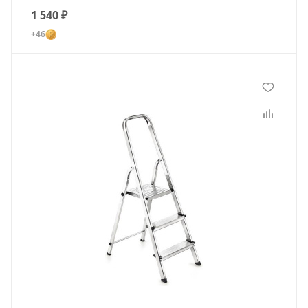
1 540
₽
+46