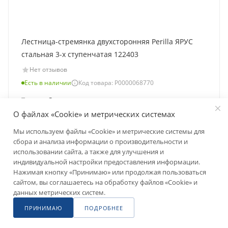
Лестница-стремянка двухсторонняя Perilla ЯРУС
стальная 3-х ступенчатая 122403
Нет отзывов
Есть в наличии
Код товара: Р0000068770
Тип
—
Стремянка
Максимальная нагрузка (кг)
—
120
О файлах «Cookie» и метрических системах
Мы используем файлы «Cookie» и метрические системы для
1 390
₽
сбора и анализа информации о производительности и
+70
использовании сайта, а также для улучшения и
индивидуальной настройки предоставления информации.
Нажимая кнопку «Принимаю» или продолжая пользоваться
сайтом, вы соглашаетесь на обработку файлов «Cookie» и
данных метрических систем.
ПРИНИМАЮ
ПОДРОБНЕЕ
Главная
Сравнение
Каталог
Акции
Магазины