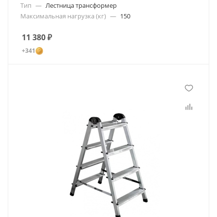
Тип
—
Лестница трансформер
Максимальная нагрузка (кг)
—
150
11 380
₽
+341