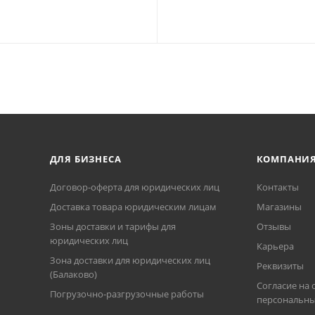
ДЛЯ БИЗНЕСА
КОМПАНИ
Договор-оферта для юридических лиц
Контакты
Доставка товара юридическим лицам
Магазины
Зоны доставки и тарифы для
Отзывы
юридических лиц
Карьера
Зона доставки для юридических лиц
Реквизиты
(Балаково)
Согласие на 
Погрузочно-разгрузочные работы
персональны