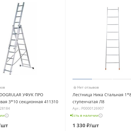
вов
Нет отзывов
 DOGRULAR УФУК ПРО
Лестница Ника Стальная 1*
ая 3*10 секционная 411310
ступенчатая Л8
128184
Арт.: Р0000126907
чии
Есть в наличии
/шт
1 330
₽
/шт