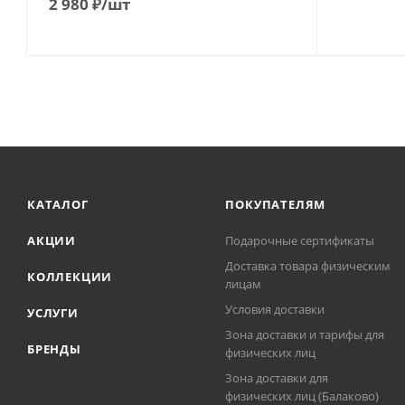
2 980
₽
/шт
КАТАЛОГ
ПОКУПАТЕЛЯМ
АКЦИИ
Подарочные сертификаты
Доставка товара физическим
КОЛЛЕКЦИИ
лицам
Условия доставки
УСЛУГИ
Зона доставки и тарифы для
БРЕНДЫ
физических лиц
Зона доставки для
физических лиц (Балаково)