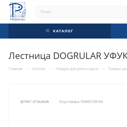
КАТАЛОГ
Лестница DOGRULAR УФУК
—
—
—
Главная
Каталог
Товары для дома и дачи
Товары дл
Нет отзывов
Код товара:
Р0000128184