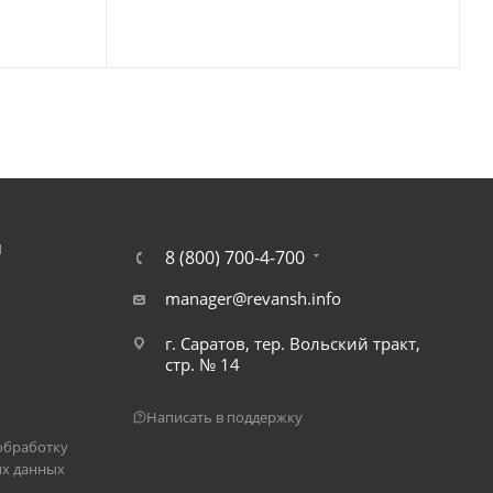
Я
8 (800) 700-4-700
manager@revansh.info
г. Саратов, тер. Вольский тракт,
стр. № 14
Написать в поддержку
обработку
х данных