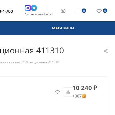
0-4-700
0
0
Дистанционный заказ
МАГАЗИНЫ
ционная 411310
юминиевая 3*10 секционная 411310
10 240
₽
+307