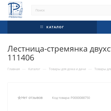
КАТАЛОГ
Лестница-стремянка двухс
111406
—
—
—
Главная
Каталог
Товары для дома и дачи
Товары дл
Нет отзывов
Код товара:
Р0000088750