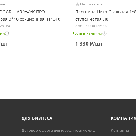
вов
Нет отзывов
 DOGRULAR УФУК ПРО
Лестница Ника Стальная 1*
ая 3*10 секционная 411310
ступенчатая Л8
128184
Арт.: Р0000126907
чии
Есть в наличии
/шт
1 330
₽
/шт
ДЛЯ БИЗНЕСА
КОМПАНИ
Договор-оферта для юридических лиц
Контакты