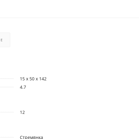
РЕ
15 x 50 x 142
4.7
12
Стремянка