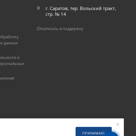
г. Саратов, тер. Вольский тракт,
стр. № 14
Написать в поддержку
обработку
х данных
льности и
ерсональных
ционная
ПРИНИМАЮ