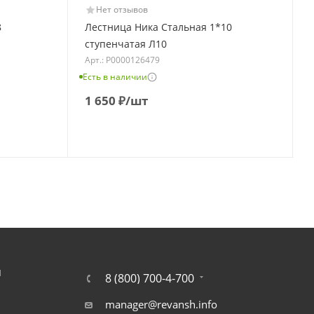
Нет отзывов
8
Лестница Ника Стальная 1*10
ступенчатая Л10
Арт.: Р0000126479
Есть в наличии
Е
1 650
₽
/шт
Я
8 (800) 700-4-700
manager@revansh.info