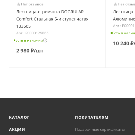
Нет отзывов
Нет отзы
Лестница-стремянка DOGRULAR
Лестница
Comfort Стальная 5-и ступенчатая
Алюминиев
Арт.: Р0000
133505
Арт.: Р0000129865
Есть в нали
Есть в наличии
10 240
₽
2 980
₽
/шт
КАТАЛОГ
ПОКУПАТЕЛЯМ
АКЦИИ
Подарочные сертификаты