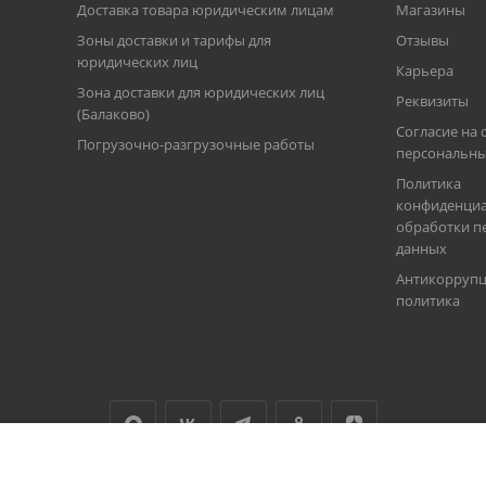
Доставка товара юридическим лицам
Магазины
Зоны доставки и тарифы для
Отзывы
юридических лиц
Карьера
Зона доставки для юридических лиц
Реквизиты
(Балаково)
Согласие на 
Погрузочно-разгрузочные работы
персональны
Политика
конфиденциа
обработки п
данных
Антикорруп
политика