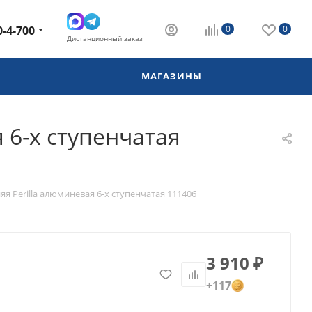
0-4-700
0
0
Дистанционный заказ
МАГАЗИНЫ
 6-х ступенчатая
я Perilla алюминевая 6-х ступенчатая 111406
3 910
₽
+117