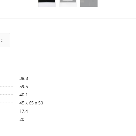
РЕ
38.8
59.5
40.1
45 x 65 x 50
17.4
20