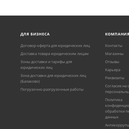
ДЛЯ БИЗНЕСА
КОМПАНИ
Договор-оферта для юридических лиц
Контакты
Доставка товара юридическим лицам
Магазины
Зоны доставки и тарифы для
Отзывы
юридических лиц
Карьера
Зона доставки для юридических лиц
Реквизиты
(Балаково)
Согласие на 
Погрузочно-разгрузочные работы
персональны
Политика
конфиденциа
обработки п
данных
Антикорруп