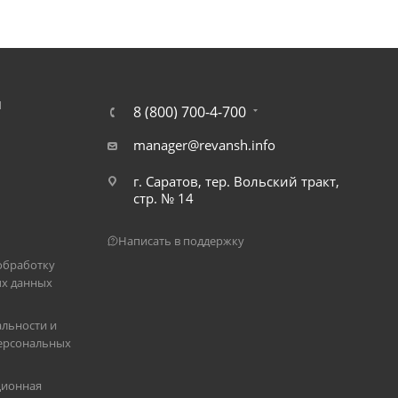
Я
8 (800) 700-4-700
manager@revansh.info
г. Саратов, тер. Вольский тракт,
стр. № 14
Написать в поддержку
обработку
х данных
льности и
ерсональных
ционная