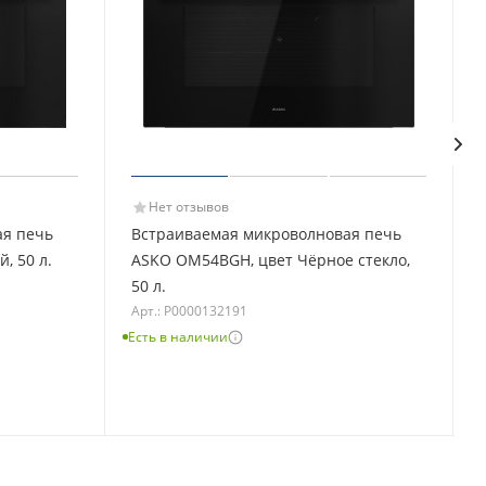
Нет отзывов
ая печь
Встраиваемая микроволновая печь
, 50 л.
ASKO OM54BGH, цвет Чёрное стекло,
50 л.
Арт.: Р0000132191
Е
Есть в наличии