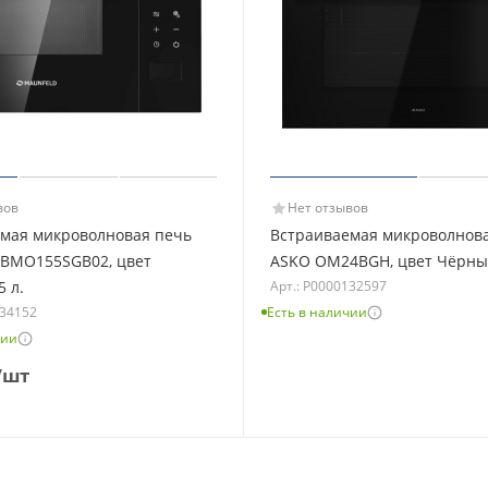
вов
Нет отзывов
мая микроволновая печь
Встраиваемая микроволнов
JBMO155SGB02, цвет
ASKO OM24BGH, цвет Чёрный
Арт.: Р0000132597
5 л.
134152
Есть в наличии
чии
/шт