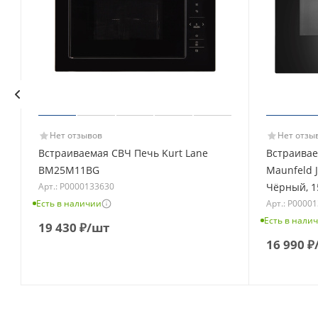
Нет отзывов
Нет отзы
Встраиваемая СВЧ Печь Kurt Lane
Встраивае
BM25M11BG
Maunfeld 
Арт.: Р0000133630
Чёрный, 1
Есть в наличии
Арт.: Р0000
Есть в нали
19 430
₽
/шт
16 990
₽