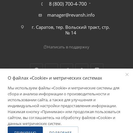
8 (800) 700-4-700
manager@revansh.info
г. Саратов, тер. Вольский тракт, стр.
№ 14
Написать в поддержку
О файлах «Cookie» и метрических системах
Мы используем файлы «Cookie» и метрические системы для
2026 © ООО "Реванш"
сбора и анализа информации о производительности и
использовании сайта, а также для улучшения и
индивидуальной настройки предоставления информации.
Нажимая кнопку «Принимаю» или продолжая пользоваться
сайтом, вы соглашаетесь на обработку файлов «Cookie» и
данных метрических систем.
ПРИНИМАЮ
ПОДРОБНЕЕ