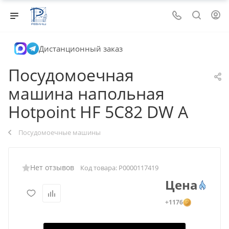
Дистанционный заказ
Посудомоечная
машина напольная
Hotpoint HF 5C82 DW A
Посудомоечные машины
Нет отзывов
Код товара:
Р0000117419
Цена
+1176