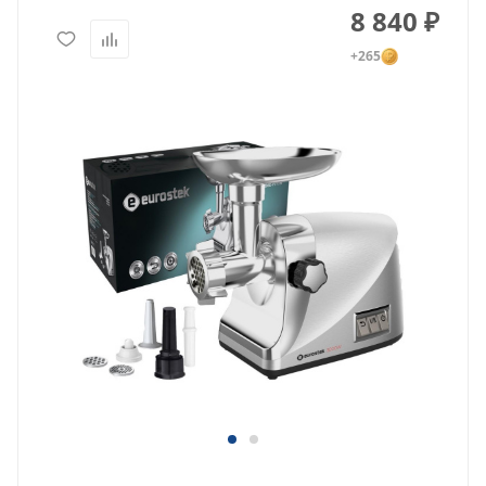
8 840
₽
+265